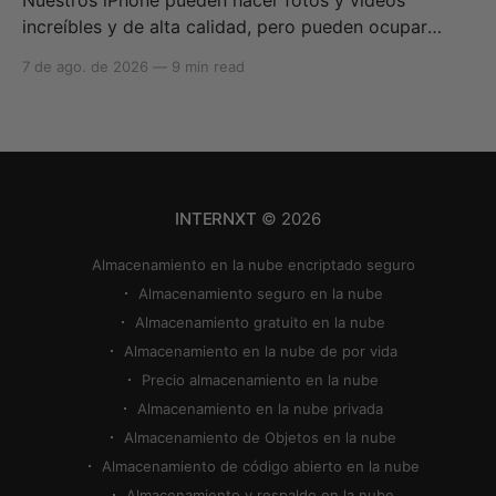
increíbles y de alta calidad, pero pueden ocupar
rápidamente todo tu almacenamiento si no sabes
7 de ago. de 2026
—
9 min read
cómo reducir el tamaño de las fotos en iPhone o
cómo comprimir una foto en iPhone. Si tu
almacenamiento en la nube se queda sin espacio,
puedes utilizar
INTERNXT
© 2026
Almacenamiento en la nube encriptado seguro
Almacenamiento seguro en la nube
Almacenamiento gratuito en la nube
Almacenamiento en la nube de por vida
Precio almacenamiento en la nube
Almacenamiento en la nube privada
Almacenamiento de Objetos en la nube
Almacenamiento de código abierto en la nube
Almacenamiento y respaldo en la nube