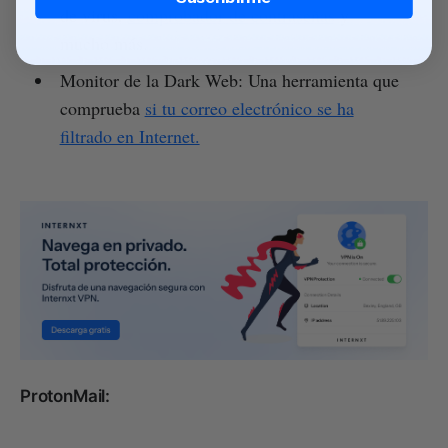
de virus,
comprobador de contraseñas
y
mucho más.
Monitor de la Dark Web: Una herramienta que
comprueba
si tu correo electrónico se ha
filtrado en Internet.
ProtonMail: