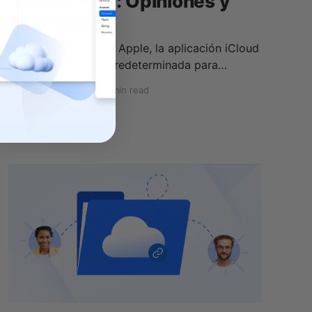
iCloud Drive: Opiniones y
alternativas
Para los usuarios de Apple, la aplicación iCloud
Drive es la opción predeterminada para
almacenar archivos en la nube en su iPhone,
3 de abr. de 2024
—
11 min read
iPad y ordenador Mac. iCloud Drive se integra
bien con todo el conjunto de productos Apple,
ya que muchas aplicaciones creadas para
macOS e iOS usan iCloud de