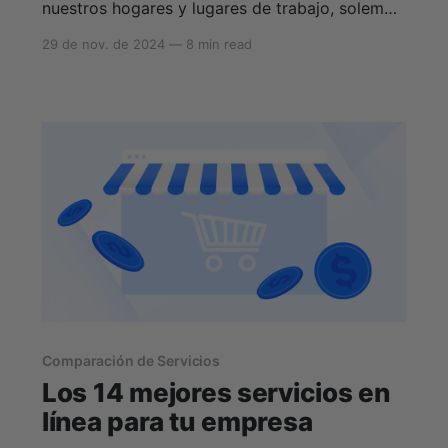
nuestros hogares y lugares de trabajo, solemos
bajar la guardia al navegar por internet. Ya sea
29 de nov. de 2024
—
8 min read
relajándote en tu cafetería favorita o
disfrutando de tus vacaciones soñadas, lo
último en lo que piensas es en ser hackeado.
Pero es precisamente en esos momentos
Comparación de Servicios
Los 14 mejores servicios en
línea para tu empresa