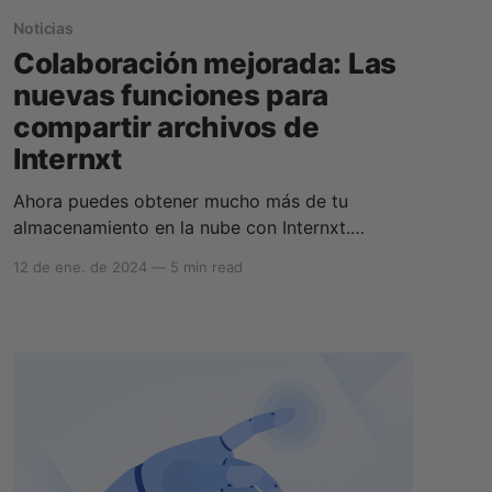
Noticias
Colaboración mejorada: Las
nuevas funciones para
compartir archivos de
Internxt
Ahora puedes obtener mucho más de tu
almacenamiento en la nube con Internxt.
Estamos emocionados de poder mostrar
12 de ene. de 2024
—
5 min read
nuestra nueva función diseñada para elevar y
mejorar la forma en que colaboras y compartes
archivos con otros. Este ha sido el año más
exitoso de Internxt hasta la fecha. Internxt
continúa