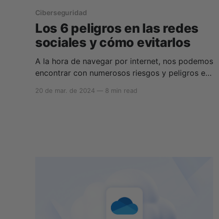
Ciberseguridad
Los 6 peligros en las redes
sociales y cómo evitarlos
A la hora de navegar por internet, nos podemos
encontrar con numerosos riesgos y peligros en
las redes sociales. Plataformas como
20 de mar. de 2024
—
8 min read
Instagram, Facebook, YouTube y TikTok, donde
pasamos la mayor parte de nuestro tiempo en
línea, albergan diversos peligros que es
importante reconocer y prevenir. Hoy vamos a
contarte cuáles