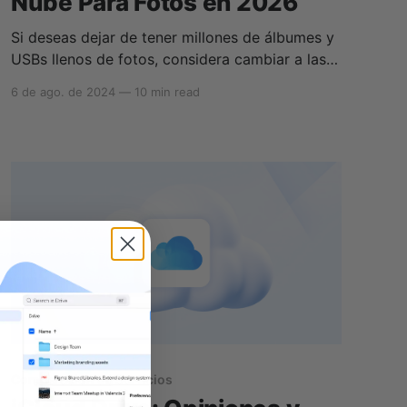
Nube Para Fotos en 2026
Si deseas dejar de tener millones de álbumes y
USBs llenos de fotos, considera cambiar a las
numerosas opciones disponibles que hay de
6 de ago. de 2024
—
10 min read
almacenamiento en la nube gratuito para fotos.
Gracias a los constantes avances en los
teléfonos inteligentes, ahora podemos tomar
instantáneas con una calidad de profesional sin
pagar
Comparación de Servicios