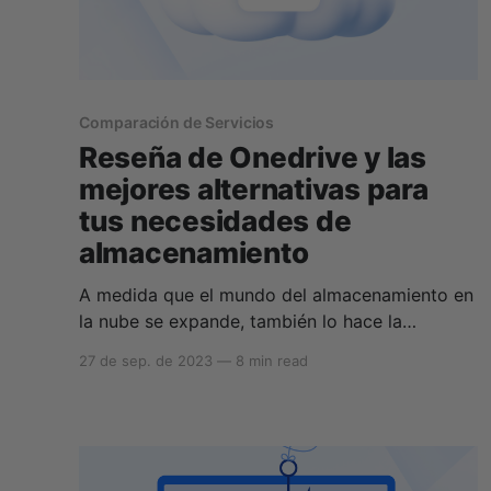
Comparación de Servicios
Reseña de Onedrive y las
mejores alternativas para
tus necesidades de
almacenamiento
A medida que el mundo del almacenamiento en
la nube se expande, también lo hace la
competencia por la corona del mejor
27 de sep. de 2023
—
8 min read
proveedor de almacenamiento en la nube en
línea, dejando a muchas personas
preguntándose cuál es la mejor opción de
almacenamiento en la nube para ellos. En este
caso,