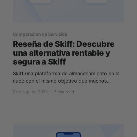
Comparación de Servicios
Reseña de Skiff: Descubre
una alternativa rentable y
segura a Skiff
Skiff una plataforma de almacenamiento en la
nube con el mismo objetivo que muchos
servicios alternativos de almacenamiento en la
7 de sep. de 2023
—
7 min read
nube: proporcionar una nube segura y privada
para particulares y empresas. Además del
almacenamiento en la nube, Skiff ha ampliado
sus servicios a otros productos que cifran sus
datos, como