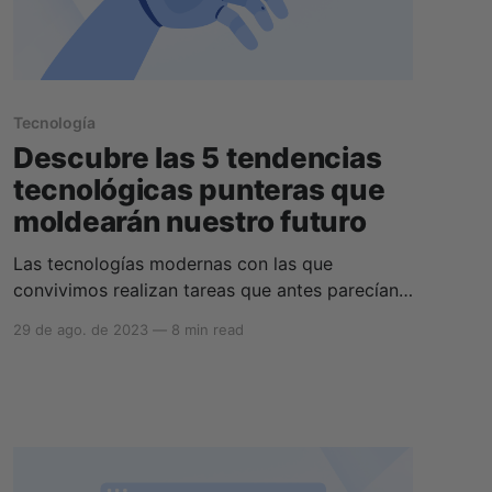
Tecnología
Descubre las 5 tendencias
tecnológicas punteras que
moldearán nuestro futuro
Las tecnologías modernas con las que
convivimos realizan tareas que antes parecían
imposibles y estaban destinadas únicamente a
29 de ago. de 2023
—
8 min read
las películas de ciencia ficción. Constantemente
surgen nuevos inventos, así que, con tal
abundancia de tecnologías, ¿cómo afectarán a
nuestra futura privacidad en línea? Hoy
hablaremos de las tecnologías modernas que
influirán