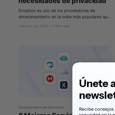
necesidades de privacidad
Dropbox es uno de los proveedores de
almacenamiento en la nube más populares que
existen. Si bien ofrece muchos beneficios a sus
1 de nov. de 2024
—
7 min read
usuarios, tiene algunas limitaciones que pueden
llevarte a buscar alternativas a Dropbox, ya
que ha tenido problemas relacionados con su
rendimiento, precios elevados y, lo más
importante, su
Únete a
newsle
Comparación de Servicios
Recibe consejos 
seguridad en la 