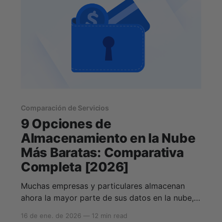
Comparación de Servicios
9 Opciones de
Almacenamiento en la Nube
Más Baratas: Comparativa
Completa [2026]
Muchas empresas y particulares almacenan
ahora la mayor parte de sus datos en la nube, y
por una buena razón. El almacenamiento de
16 de ene. de 2026
—
12 min read
datos en la nube es accesible, cómodo e