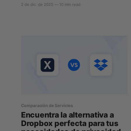
probablemente ya conozcas son Google Drive
2 de dic. de 2025
—
10 min read
y OneDrive. Lo que puede que te preguntes es
si OneDrive es lo mismo que Google Drive y
cuál es la diferencia entre OneDrive y Google
Drive. Aunque ambos servicios
Comparación de Servicios
Encuentra la alternativa a
Dropbox perfecta para tus