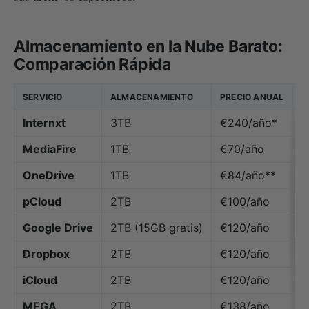
Almacenamiento en la Nube Barato:
Comparación Rápida
SERVICIO
ALMACENAMIENTO
PRECIO ANUAL
C
Internxt
3TB
€240/año*
✅
MediaFire
1TB
€70/año
❌
OneDrive
1TB
€84/año**
❌
pCloud
2TB
€100/año
❌
Google Drive
2TB (15GB gratis)
€120/año
❌
Dropbox
2TB
€120/año
❌
iCloud
2TB
€120/año
❌
MEGA
2TB
€138/año
⚠