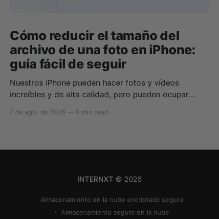
Cómo reducir el tamaño del
archivo de una foto en iPhone:
guía fácil de seguir
Nuestros iPhone pueden hacer fotos y vídeos
increíbles y de alta calidad, pero pueden ocupar
rápidamente todo tu almacenamiento si no sabes
7 de ago. de 2026
—
9 min read
cómo reducir el tamaño de las fotos en iPhone o
cómo comprimir una foto en iPhone. Si tu
almacenamiento en la nube se queda sin espacio,
puedes utilizar
INTERNXT
© 2026
Almacenamiento en la nube encriptado seguro
Almacenamiento seguro en la nube