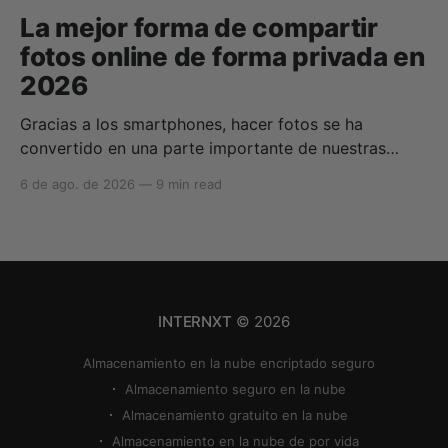
La mejor forma de compartir
fotos online de forma privada en
2026
Gracias a los smartphones, hacer fotos se ha
convertido en una parte importante de nuestras
vidas para compartir momentos con amigos y
6 de ago. de 2026
—
9 min read
familiares. Gracias a los servicios de almacenamiento
en la nube, podemos almacenar, compartir, hacer
copias de seguridad y sincronizar nuestras fotos
fácilmente, pero encontrar la mejor forma de
INTERNXT
© 2026
Almacenamiento en la nube encriptado seguro
Almacenamiento seguro en la nube
Almacenamiento gratuito en la nube
Almacenamiento en la nube de por vida