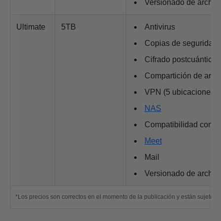
Versionado de archiv
Ultimate
5TB
Antivirus
Copias de seguridad
Cifrado postcuántico
Compartición de arch
VPN (5 ubicaciones)
NAS
Compatibilidad con
R
Meet
Mail
Versionado de archiv
*Los precios son correctos en el momento de la publicación y están sujetos a