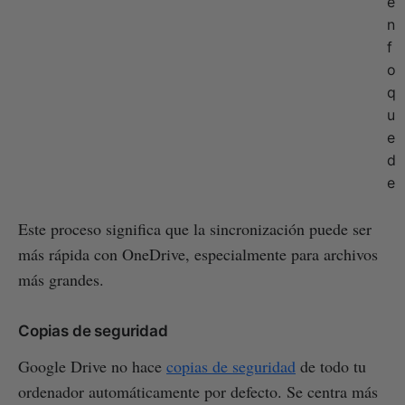
e
n
f
o
q
u
e
d
e
Este proceso significa que la sincronización puede ser
más rápida con OneDrive, especialmente para archivos
más grandes.
Copias de seguridad
Google Drive no hace
copias de seguridad
de todo tu
ordenador automáticamente por defecto. Se centra más