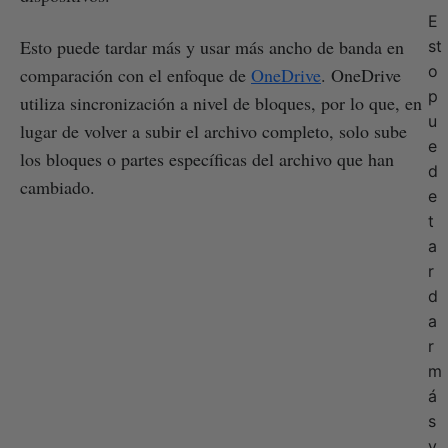
E
Esto puede tardar más y usar más ancho de banda en
st
o
comparación con el enfoque de
OneDrive
. OneDrive
p
utiliza sincronización a nivel de bloques, por lo que, en
u
lugar de volver a subir el archivo completo, solo sube
e
los bloques o partes específicas del archivo que han
d
cambiado.
e
t
a
r
d
a
r
m
á
s
y