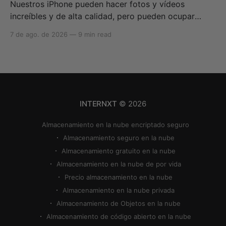
Nuestros iPhone pueden hacer fotos y vídeos
increíbles y de alta calidad, pero pueden ocupar
rápidamente todo tu almacenamiento si no sabes
7 de ago. de 2026
—
9 min read
cómo reducir el tamaño de las fotos en iPhone o
cómo comprimir una foto en iPhone. Si tu
almacenamiento en la nube se queda sin espacio,
puedes utilizar
INTERNXT
© 2026
Almacenamiento en la nube encriptado seguro
Almacenamiento seguro en la nube
Almacenamiento gratuito en la nube
Almacenamiento en la nube de por vida
Precio almacenamiento en la nube
Almacenamiento en la nube privada
Almacenamiento de Objetos en la nube
Almacenamiento de código abierto en la nube