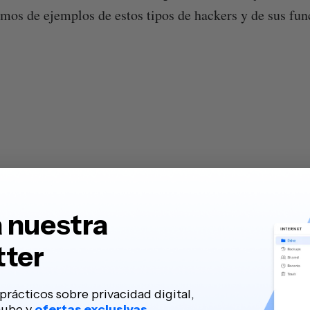
os de ejemplos de estos tipos de hackers y de sus fun
 nuestra
tter
prácticos sobre privacidad digital,
nube y
ofertas exclusivas.