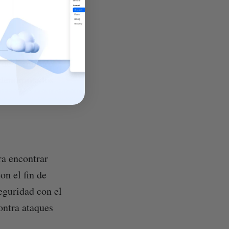
s de sombrero
o denominados
ra encontrar
on el fin de
eguridad con el
ontra ataques