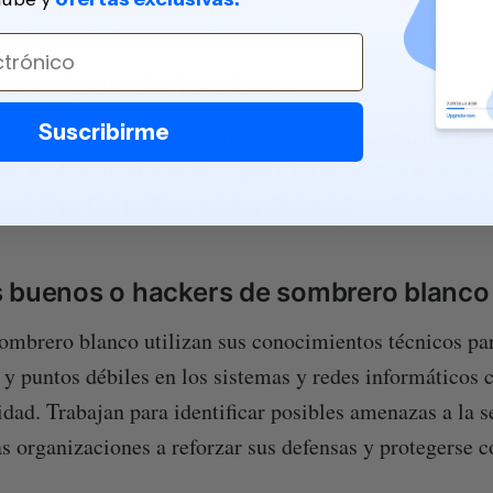
tos tipos de hackers
Suscribirme
en clasificarse en tres categorías: los buenos o hacker
os o hackers de sombrero negro y los "otros", a menud
ero gris. Los hackers buenos o hackers
 buenos o hackers de sombrero blanco
ombrero blanco utilizan sus conocimientos técnicos pa
 y puntos débiles en los sistemas y redes informáticos c
idad. Trabajan para identificar posibles amenazas a la s
as organizaciones a reforzar sus defensas y protegerse c