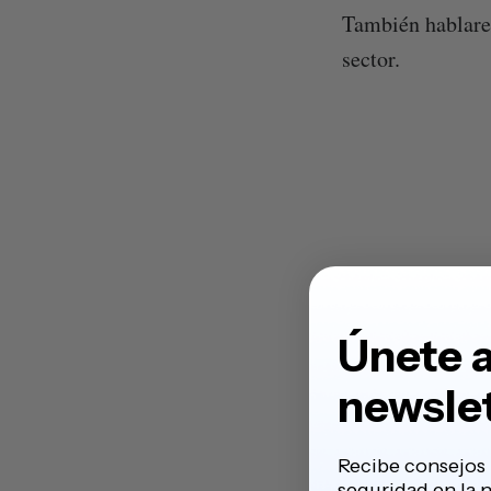
También hablarem
sector.
Únete a
newsle
Recibe consejos 
seguridad en la 