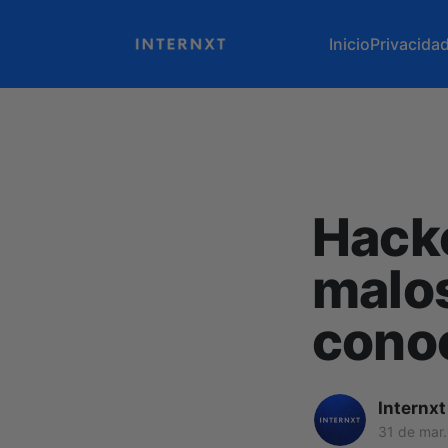
Inicio
Privacida
Hacke
malos
cono
Internxt
31 de mar