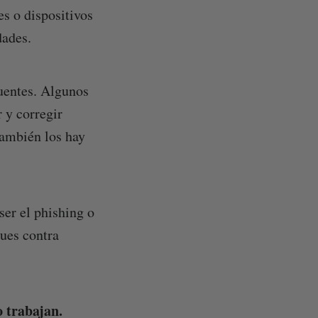
es o dispositivos
dades.
uentes. Algunos
 y corregir
también los hay
ser el phishing o
ques contra
o trabajan.