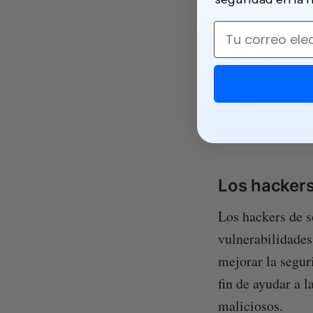
Email
Los distin
Los hackers
pued
blanco, los mal
hackers de sombr
Los hackers
Los hackers de s
vulnerabilidades
mejorar la segur
fin de ayudar a l
maliciosos.