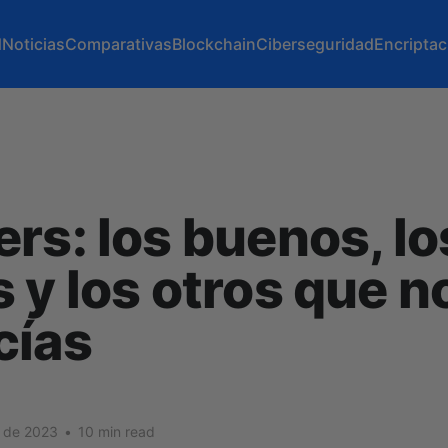
d
Noticias
Comparativas
Blockchain
Ciberseguridad
Encriptac
rs: los buenos, lo
 y los otros que n
cías
. de 2023
•
10 min read