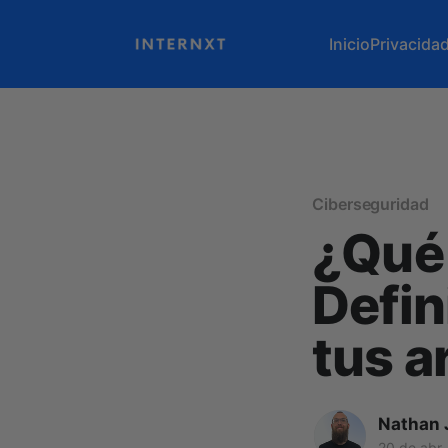
Inicio
Privacida
Ciberseguridad
¿Qué
Defin
tus a
Nathan 
20 de abr.