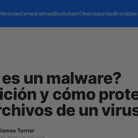
d
Noticias
Comparativas
Blockchain
Ciberseguridad
Encriptac
 es un malware?
ición y cómo prot
rchivos de un viru
James Turner
 de 2022
•
5 min read