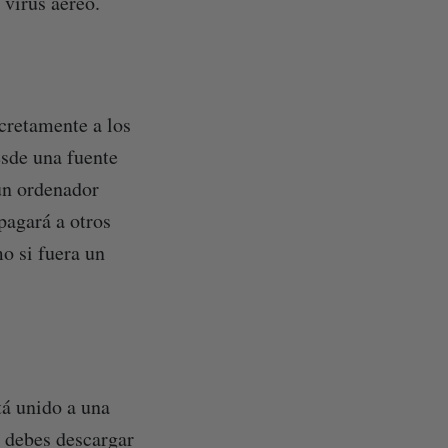
virus aéreo.
cretamente a los
esde una fuente
un ordenador
opagará a otros
o si fuera un
tá unido a una
o debes descargar