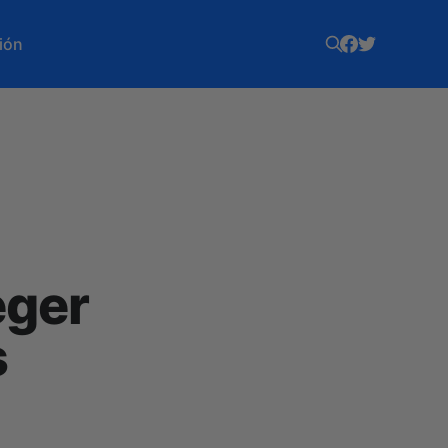
ión
eger
s