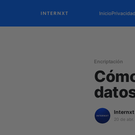
Inicio
Privacida
Encriptación
Cómo 
dato
Internxt
20 de abr.