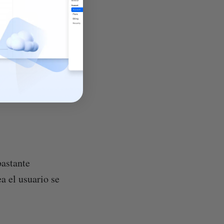
bastante
a el usuario se