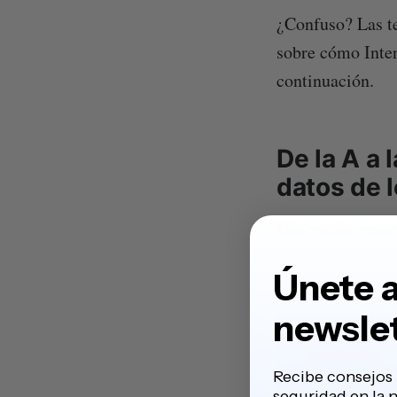
¿Confuso? Las t
sobre cómo Inter
continuación.
De la A a 
datos de 
Una visión gener
Únete a
newsle
Recibe consejos 
seguridad en la 