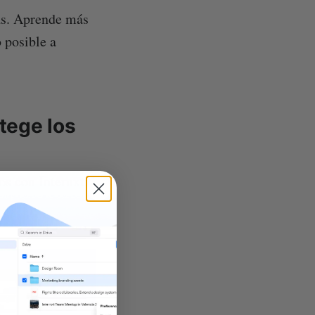
as. Aprende más
 posible a
otege los
os con Internxt: