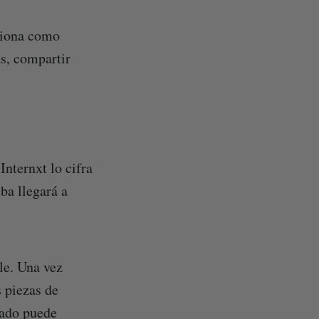
nciona como
as, compartir
nternxt lo cifra
ba llegará a
le. Una vez
s piezas de
rado puede