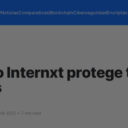
d
Noticias
Comparativas
Blockchain
Ciberseguridad
Encriptac
Internxt protege 
s
 de 2022
•
7 min read