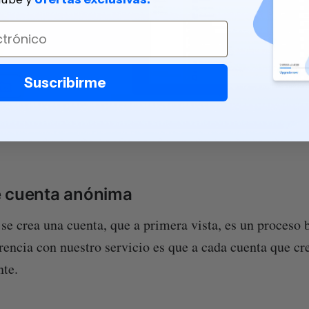
Suscribirme
e cuenta anónima
 se crea una cuenta, que a primera vista, es un proceso 
rencia con nuestro servicio es que a cada cuenta que cre
nte.