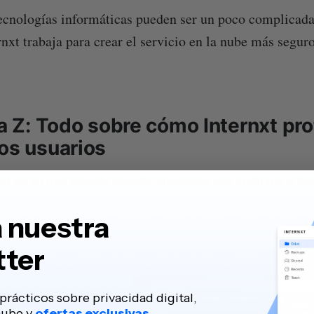
ecnologías informáticas pueden ser un poco complicad
nxt trabaja para crear el servicio en la nube más seguro
la Z: Todo sobre cómo Internxt pr
los usuarios
al de lo que sucede cuando almacena sus archivos o fot
 nuestra
tter
prácticos sobre privacidad digital,
nube y
ofertas exclusivas.