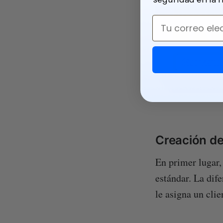
Email
Creación d
En primer lugar,
estándar. La dife
le asigna un clie