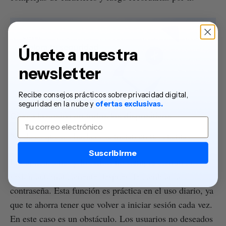
Únete a nuestra
newsletter
Recibe consejos prácticos sobre privacidad digital,
seguridad en la nube y
ofertas exclusivas.
Cierra la sesión en todos los dispositivos
Email
No dejes que los hackers se metan en tus cuentas.
Suscribirme
Las aplicaciones y los sitios no siempre cierran la
sesión automáticamente después de cambiar la
contraseña. Esta función es práctica en el uso diario, ya
que te ahorra tener que volver a iniciar sesión cada vez.
En este caso es un obstáculo. Los usuarios no deseados