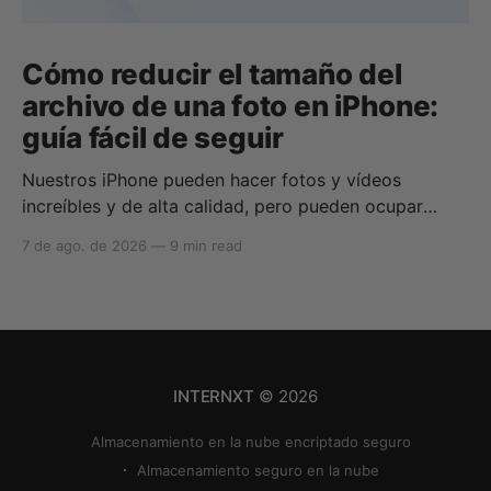
Cómo reducir el tamaño del
archivo de una foto en iPhone:
guía fácil de seguir
Nuestros iPhone pueden hacer fotos y vídeos
increíbles y de alta calidad, pero pueden ocupar
rápidamente todo tu almacenamiento si no sabes
7 de ago. de 2026
—
9 min read
cómo reducir el tamaño de las fotos en iPhone o
cómo comprimir una foto en iPhone. Si tu
almacenamiento en la nube se queda sin espacio,
puedes utilizar
INTERNXT
© 2026
Almacenamiento en la nube encriptado seguro
Almacenamiento seguro en la nube