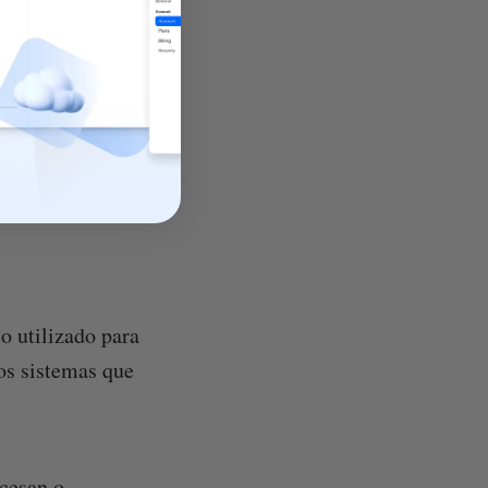
o utilizado para
os sistemas que
ocesan o