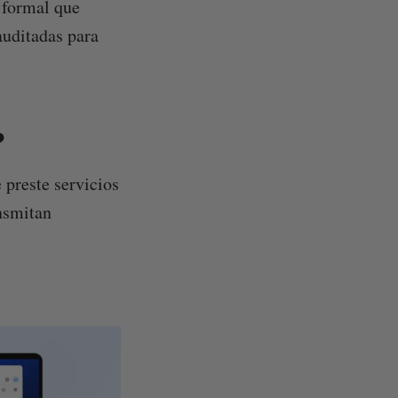
e formal que
auditadas para
?
 preste servicios
ansmitan