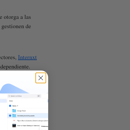
ue otorga a las
e gestionen de
ectores,
Internxt
ndependiente.
imiento, Internxt
cción de los