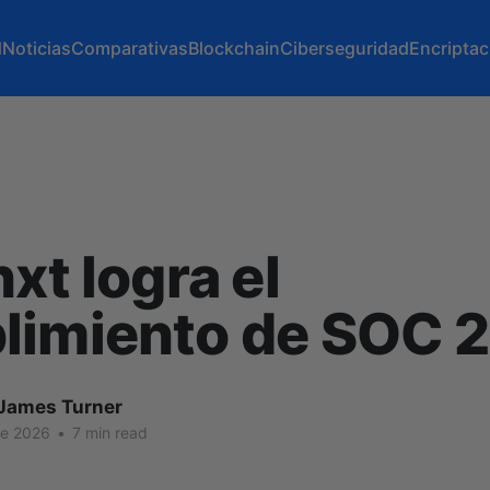
d
Noticias
Comparativas
Blockchain
Ciberseguridad
Encriptac
nxt logra el
limiento de SOC 2
James Turner
de 2026
•
7 min read