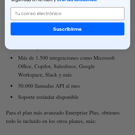
Box AI: generación de contenido
Email
Compartición segura, notas ilimitadas, pizarra
y firmas electrónicas
Suscribirme
Seguridad de contenido y permisos integrados
con cumplimiento SOC 1/SOC 2/SOC 3
Más de 1.500 integraciones como Microsoft
Office, Copilot, Salesforce, Google
Workspace, Slack y más
50.000 llamadas API al mes
Soporte estándar disponible
Para el plan más avanzado Enterprise Plus, obtienes
todo lo incluido en los otros planes, más: