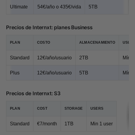
Ultimate
54€/año o 435€/vida
5TB
Precios de Internxt: planes Business
PLAN
COSTO
ALMACENAMIENTO
USUA
Standard
12€/año/usuario
2TB
Mínim
Plus
12€/año/usuario
5TB
Mínim
Precios de Internxt: S3
PLAN
COST
STORAGE
USERS
Standard
€7/month
1TB
Min 1 user