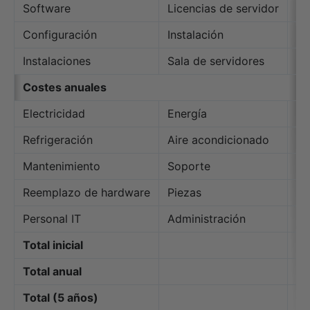
Software
Licencias de servidor
€8
Configuración
Instalación
€5
Instalaciones
Sala de servidores
€1
Costes anuales
Electricidad
Energía
€2
Refrigeración
Aire acondicionado
€2
Mantenimiento
Soporte
€5
Reemplazo de hardware
Piezas
€2
Personal IT
Administración
€2
Total inicial
€8
Total anual
€2
Total (5 años)
€4