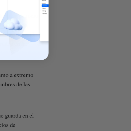
xtremo a extremo
ridad de los
 fase beta en la
rados en la
tremo a extremo
ombres de las
ue guarda en el
cios de