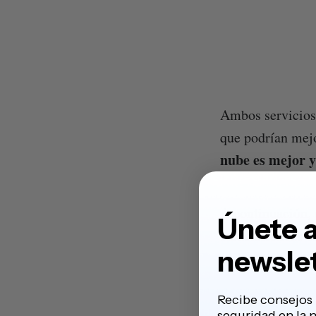
Ambos servicios 
que podrían mejo
nube es mejor y
A continuación,
Únete a
características 
newsle
mejor a estos do
Recibe consejos 
seguridad en la 