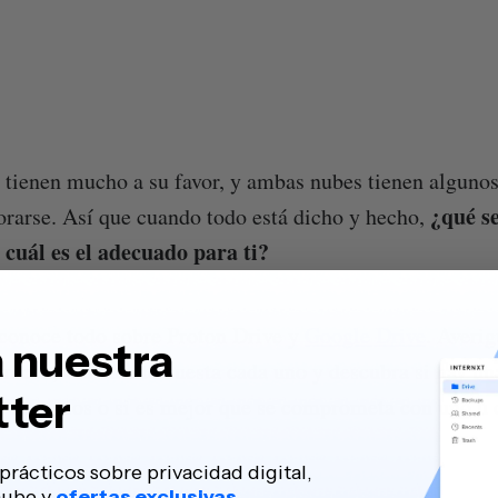
tienen mucho a su favor, y ambas nubes tienen alguno
¿qué se
rarse. Así que cuando todo está dicho y hecho,
 cuál es el adecuado para ti?
 conoce todo sobre Proton Drive y
Google Drive
. Averi
 nuestra
ofrecen, vea cuánto cuesta cada uno y descubra si hay un
tter
s servicios o si es mejor que se comprometa con uno u 
prácticos sobre privacidad digital,
nube y
ofertas exclusivas.