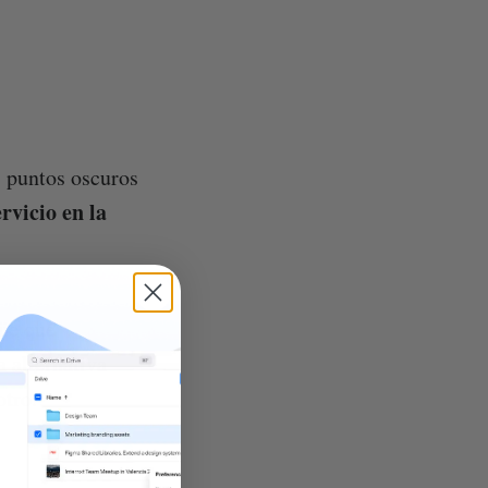
s puntos oscuros
rvicio en la
güe qué
a alternativa
otro.