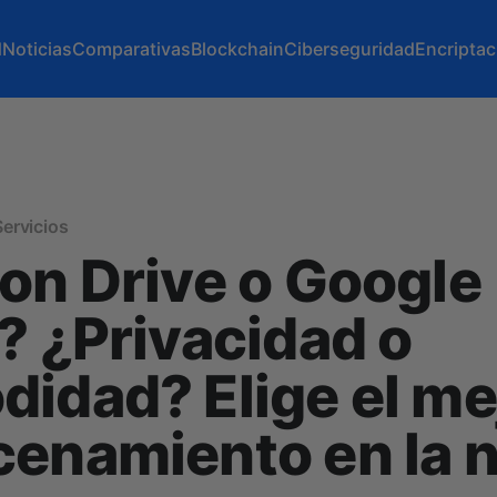
d
Noticias
Comparativas
Blockchain
Ciberseguridad
Encriptac
ervicios
on Drive o Google
? ¿Privacidad o
idad? Elige el me
cenamiento en la 