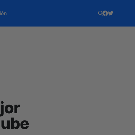
ión
jor
nube