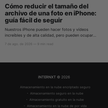
Cómo reducir el tamaño del
archivo de una foto en iPhone:
guía fácil de seguir
Nuestros iPhone pueden hacer fotos y vídeos
increíbles y de alta calidad, pero pueden ocupar
rápidamente todo tu almacenamiento si no sabes
7 de ago. de 2026
—
9 min read
cómo reducir el tamaño de las fotos en iPhone o
cómo comprimir una foto en iPhone. Si tu
almacenamiento en la nube se queda sin espacio,
puedes utilizar
INTERNXT
© 2026
Almacenamiento en la nube encriptado seguro
Almacenamiento seguro en la nube
Almacenamiento gratuito en la nube
Almacenamiento en la nube de por vida