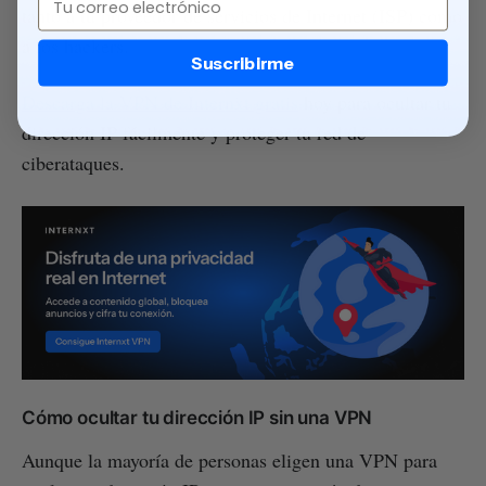
tanto a tu proveedor de servicios de Internet (ISP) como
a los hackers.
Suscribirme
Descarga la VPN de Internxt gratis
hoy para ocultar tu
dirección IP fácilmente y proteger tu red de
ciberataques.
Cómo ocultar tu dirección IP sin una VPN
Aunque la mayoría de personas eligen una VPN para