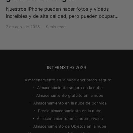
Nuestros iPhone pueden hacer fotos y vídeos
increíbles y de alta calidad, pero pueden ocupar
rápidamente todo tu almacenamiento si no sabes
7 de ago. de 2026
—
9 min read
cómo reducir el tamaño de las fotos en iPhone o
cómo comprimir una foto en iPhone. Si tu
almacenamiento en la nube se queda sin espacio,
puedes utilizar
INTERNXT
© 2026
Almacenamiento en la nube encriptado seguro
Almacenamiento seguro en la nube
Almacenamiento gratuito en la nube
Almacenamiento en la nube de por vida
Precio almacenamiento en la nube
Almacenamiento en la nube privada
Almacenamiento de Objetos en la nube