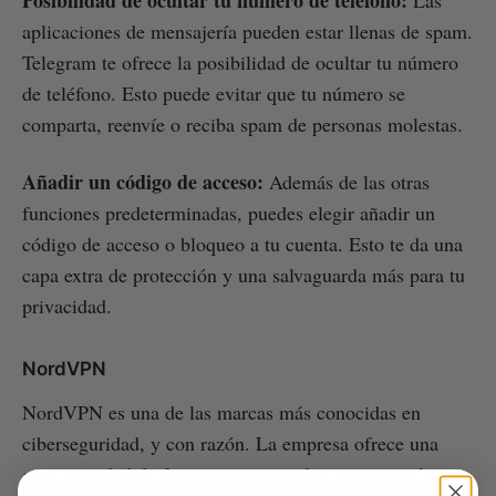
aplicaciones de mensajería pueden estar llenas de spam.
Telegram te ofrece la posibilidad de ocultar tu número
de teléfono. Esto puede evitar que tu número se
comparta, reenvíe o reciba spam de personas molestas.
Añadir un código de acceso:
Además de las otras
funciones predeterminadas, puedes elegir añadir un
código de acceso o bloqueo a tu cuenta. Esto te da una
capa extra de protección y una salvaguarda más para tu
privacidad.
NordVPN
NordVPN es una de las marcas más conocidas en
ciberseguridad, y con razón. La empresa ofrece una
gran variedad de funciones orientadas a proteger los