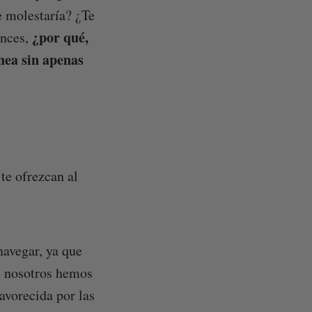
te molestaría? ¿Te
¿por qué,
onces,
nea sin apenas
te ofrezcan al
navegar, ya que
e nosotros hemos
avorecida por las