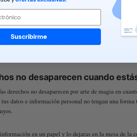
ivacidad en internet?
nen una forma de hacer que tus datos hablen. A continu
Suscribirme
as formas (que conocemos) en las que las empresas vu
ernet y utilizan los datos para saber más sobre ti:
hos no desaparecen cuando estás
us derechos no desaparecen por arte de magia en cuanto
 tus datos e información personal no tengan una forma 
uyos.
 información en un papel y lo dejaras en la mesa de la c