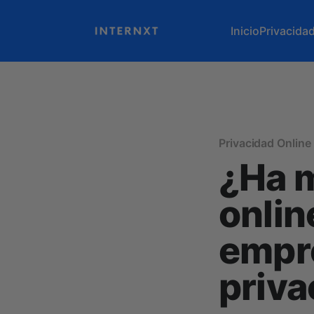
Inicio
Privacida
Privacidad Online
¿Ha m
onlin
empre
priva