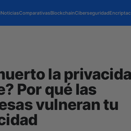
d
Noticias
Comparativas
Blockchain
Ciberseguridad
Encriptac
uerto la privacid
e? Por qué las
sas vulneran tu
cidad