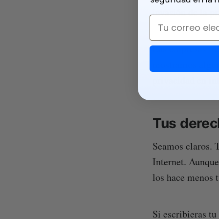
invasión de la pr
Email
Las empresas tie
mostramos algun
privacidad en int
Tus derec
Seamos claros. T
Internet. Aunque
los hace menos t
Si escribieras tu