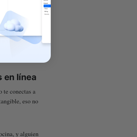
ación te
lneran tu
 en línea
 te conectas a
tangible, eso no
ocina, y alguien