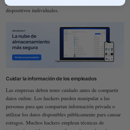
pueden gestionar, proteger y actualizar remotamente los
dispositivos individuales.
Cuidar la información de los empleados
Las empresas deben tener cuidado antes de compartir
datos online. Los hackers pueden manipular a las
personas para que compartan información privada o
utilizar los datos disponibles públicamente para causar
estragos. Muchos hackers emplean técnicas de